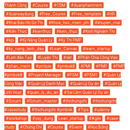
Thành Công
#Course
#CSM
#duanphanmem
#duanxaydung
#Free_Course
#Free_template
#HR
#Khai Báo Hồ Sơ Thi
#Khoa_hoc_mien_phi
#khuyen_mai
#Kiến Thức
#kienthuc
#kien_thuc
#Kinh Nghiệm Thi
#kpi
#Kỹ Năng Quản Lý
#Kỳ Thi PMP
#ky_nang_lanh_dao
#Lean_Canvas
#learn_startup
#Lịch đào Tạo
#Luyện Thi
#okr
#Phân Chia Công Việc
#phan_mem
#pmbok
#pmbok8
#PMI
#PMP
#PMP
#pmbok8
#Project Manager
#PSM
#PSM1
#Quản Lý
Công Việc
#Quản Lý Danh Mục
#Quản Lý Dự án
#Quản Lý
Linh Hoạt
#quan_ly_du_an
#Sai Lầm Quản Lý Dự án
#Scrum
#Scrum_master
#thichungchi
#thichungchi
#casestudy
#thichungchi #pmbok
#Tips
#udemy
#workshop
#xay_dung
Lean_startup
#Agile
#case-
study
#Chứng Chỉ
#Course
#Event
#Học Bổng