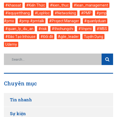
#khaosat
#Kiến Thức
#kien_thuc
#lean_management
#lequyetthang
#LopHoc
#Networking
#PMP
#pmp
#pmo
#pmp #pmtalk
#Project Manager
#quanlyduan
#quan_ly_du_an
#risk
#thichungchi
#Vnpmi
#WBS
#Đào Tạo Inhouse
#Đổi đề
Agile_leader
Tuyển Dụng
Udemy
Chuyên mục
Tin nhanh
Sự kiện