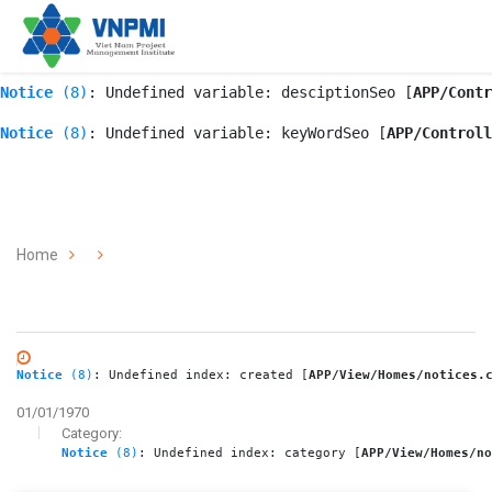
Notice
 (8)
: Undefined variable: notice_id [
APP/Controlle
Notice
 (8)
: Undefined variable: titleSeo [
APP/Controller
Notice
 (8)
: Undefined variable: desciptionSeo [
APP/Contr
Notice
 (8)
: Undefined variable: keyWordSeo [
APP/Controll
Home
Notice
 (8)
: Undefined index: created [
APP/View/Homes/notices.
01/01/1970
Category:
Notice
 (8)
: Undefined index: category [
APP/View/Homes/no