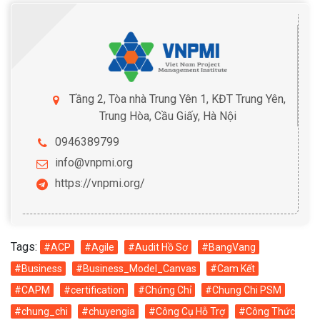
Tầng 2, Tòa nhà Trung Yên 1, KĐT Trung Yên,
Trung Hòa, Cầu Giấy, Hà Nội
0946389799
info@vnpmi.org
https://vnpmi.org/
Tags:
#ACP
#Agile
#Audit Hồ Sơ
#BangVang
#Business
#Business_Model_Canvas
#Cam Kết
#CAPM
#certification
#Chứng Chỉ
#Chung Chi PSM
#chung_chi
#chuyengia
#Công Cụ Hỗ Trợ
#Công Thức